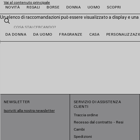
Vai al contenuto principale
NOVITÀ
REGALI
BORSE
DONNA
UOMO
SCOPRI
Un elenco di raccomandazioni può essere visualizzato a display e una 
close the banner
Cerca
DA DONNA
DA UOMO
FRAGRANZE
CASA
PERSONALIZZAZI
i
i
i
i
i
i
NEWSLETTER
SERVIZIO DI ASSISTENZA
CLIENTI
Iscriviti alla nostra newsletter
Traccia ordine
Recesso dal contratto - Resi
Cambi
Spedizioni