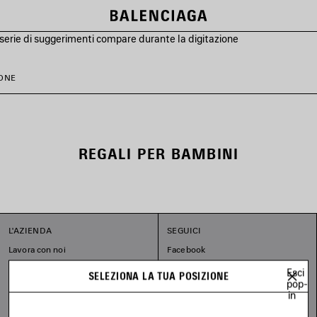
serie di suggerimenti compare durante la digitazione
ONE
REGALI PER BAMBINI
L'AZIENDA
SEGUICI
Lavora con noi
Facebook
Lavora con noi - Design
Instagram
Esci
SELEZIONA LA TUA POSIZIONE
I nostri impegni
Tiktok
pop-
in
Pinterest
Linkedin