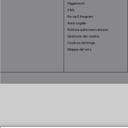
Pagamenti
FAQ
Re-sell Program
Area Legale
Politica sulla riservatezza
Gestione dei cookie
Cookies Settings
Mappa del sito