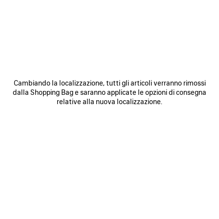
FINALIZZA L'ORDINE
ANNULLARE UN ORDINE
IMPORTO ADDEBITATO INFERIORE A QUELLO DEL MIO ORDINE
INIZIALE
Cambiando la localizzazione, tutti gli articoli verranno rimossi
dalla Shopping Bag e saranno applicate le opzioni di consegna
IVA E FATTURAZIONE
relative alla nuova localizzazione.
ARTICOLI IN PRE-ORDINE
OPZIONE REGALO
LA RETE DI DISTRIBUZIONE DI BALENCIAGA