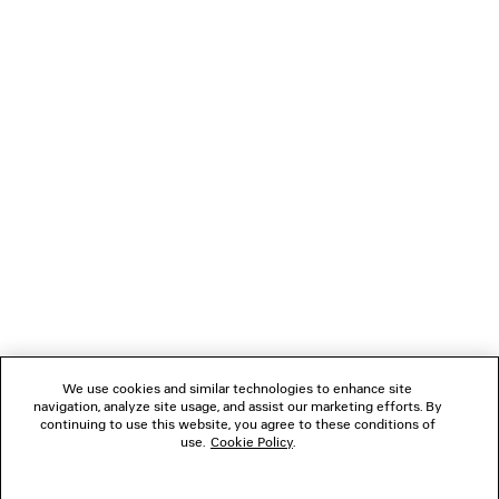
CARICAMENTO...
1
2
NEWSLETTER
3
4
5
SERVIZIO DI ASSISTENZA CLIENTI
L'AZIENDA
We use cookies and similar technologies to enhance site
navigation, analyze site usage, and assist our marketing efforts. By
SEGUICI
continuing to use this website, you agree to these conditions of
use.
Cookie Policy
.
BOUTIQUE