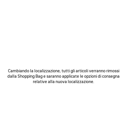
0
1
2
0
1
2
PORTAFOGLIO BIFOLD LE CITY
PORTAFOGLIO ENVELOPE MINI
565 €
375 €
SALVA
NEI
N
PREFERITI
P
Cambiando la localizzazione, tutti gli articoli verranno rimossi
dalla Shopping Bag e saranno applicate le opzioni di consegna
relative alla nuova localizzazione.
0
1
0
1
2