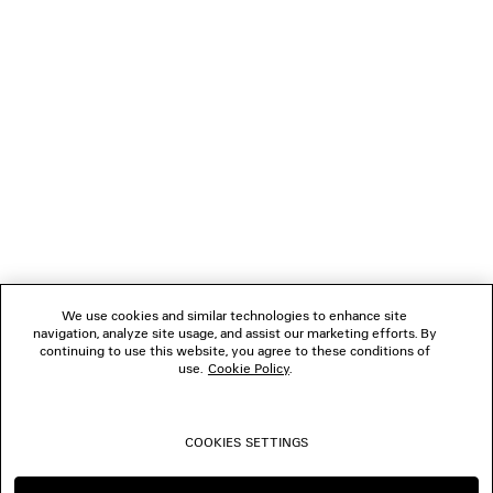
NEWSLETTER
SERVIZIO DI ASSISTENZA CLIENTI
L'AZIENDA
SEGUICI
We use cookies and similar technologies to enhance site
BOUTIQUE
navigation, analyze site usage, and assist our marketing efforts. By
continuing to use this website, you agree to these conditions of
use.
Cookie Policy
.
CONTATTACI
COOKIES SETTINGS
© 2026 Balenciaga