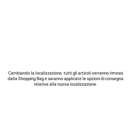
0
1
2
0
1
2
PORTAMONETE E PORTACARTE
PORTAFOGLIO BIFOLD LE CITY
LUNGO LE CITY
565 €
425 €
SALVA
NEI
N
PREFERITI
P
Cambiando la localizzazione, tutti gli articoli verranno rimossi
dalla Shopping Bag e saranno applicate le opzioni di consegna
relative alla nuova localizzazione.
0
1
2
0
1