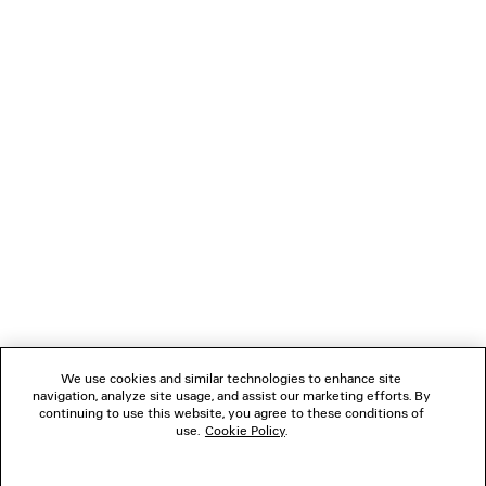
CARICAMENTO...
1
2
NEWSLETTER
3
4
5
SERVIZIO DI ASSISTENZA CLIENTI
L'AZIENDA
We use cookies and similar technologies to enhance site
navigation, analyze site usage, and assist our marketing efforts. By
SEGUICI
continuing to use this website, you agree to these conditions of
use.
Cookie Policy
.
BOUTIQUE