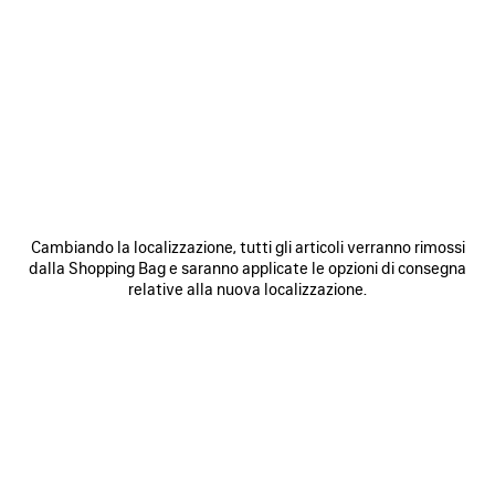
0
1
2
0
1
ZAINO LE CITY MINI
ZAINO LE CITY MINI
3 colori
3 colori
1 990 €
1 990 €
SALVA
NEI
N
Cambiando la localizzazione, tutti gli articoli verranno rimossi
PREFERITI
P
dalla Shopping Bag e saranno applicate le opzioni di consegna
relative alla nuova localizzazione.
0
1
2
0
1