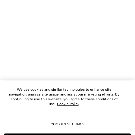
CARICAMENTO...
1
2
NEWSLETTER
3
4
5
SERVIZIO DI ASSISTENZA CLIENTI
6
7
8
L'AZIENDA
9
10
We use cookies and similar technologies to enhance site
11
navigation, analyze site usage, and assist our marketing efforts. By
SEGUICI
12
continuing to use this website, you agree to these conditions of
13
use.
Cookie Policy
.
14
BOUTIQUE
15
16
COOKIES SETTINGS
CONTATTACI