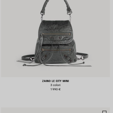
ZAINO LE CITY MINI
3 colori
1 990 €
ALVA
SA