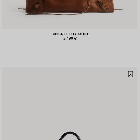
BORSA LE CITY MEDIA
2 490 €
ALVA
S
EI
NE
REFERITI
PR