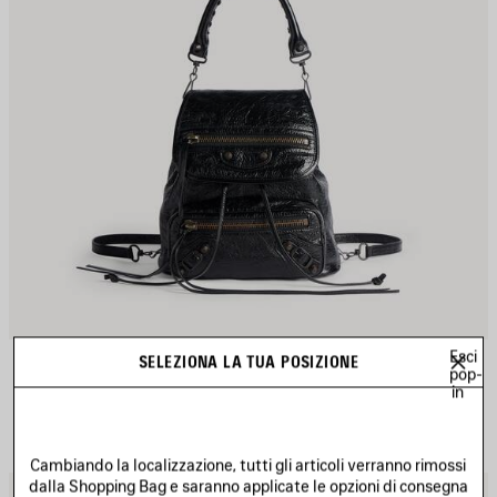
Esci
ZAINO LE CITY MINI
SELEZIONA LA TUA POSIZIONE
pop-
3 colori
in
1 990 €
Cambiando la localizzazione, tutti gli articoli verranno rimossi
dalla Shopping Bag e saranno applicate le opzioni di consegna
ALVA
S