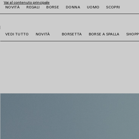
Vai al contenuto principale
NOVITÀ
REGALI
BORSE
DONNA
UOMO
SCOPRI
close the banner
i
i
i
i
i
i
VEDI TUTTO
NOVITÀ
BORSETTA
BORSE A SPALLA
SHOPP