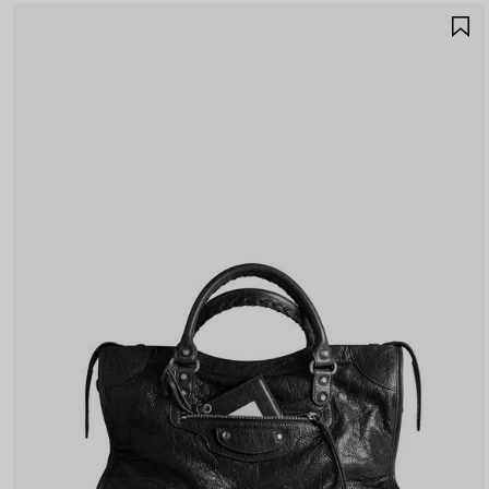
S
N
P