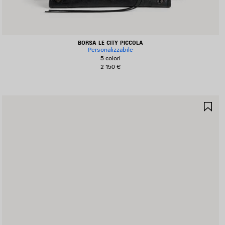
BORSA LE CITY PICCOLA
Personalizzabile
5 colori
2 150 €
ALVA
SA
I
NE
EFERITI
PR