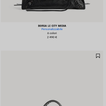
BORSA LE CITY MEDIA
Personalizzabile
6 colori
2 490 €
ALVA
SA
I
NE
EFERITI
PR