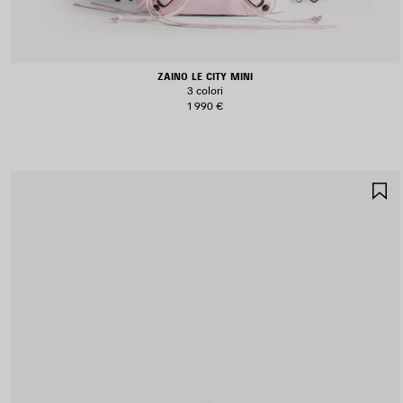
ZAINO LE CITY MINI
3 colori
1 990 €
S
N
P