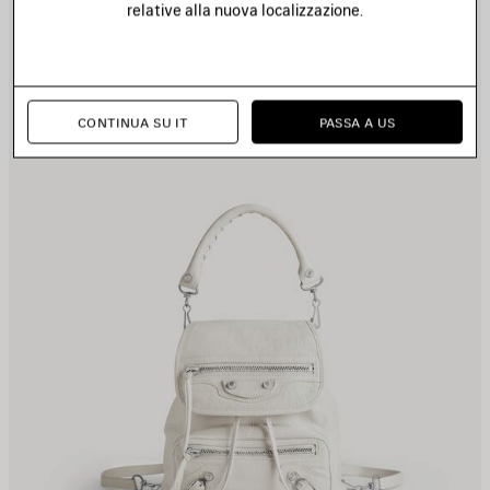
relative alla nuova localizzazione.
EI
NE
REFERITI
PR
CONTINUA SU IT
PASSA A US