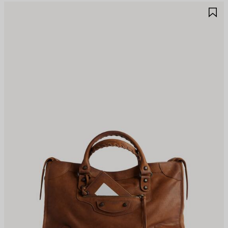
ALVA
S
EI
NE
REFERITI
PR