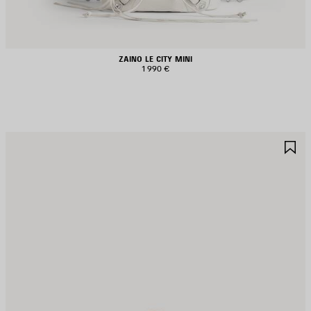
ZAINO LE CITY MINI
1 990 €
ALVA
S
EI
NE
REFERITI
PR