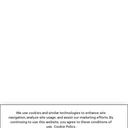
T-SHIRT BUMPER STICKERS VESTIBILITÀ
MOCASSINI C
MEDIA
890 €
2 colori
690 €
NEWSLETTER
SERVIZIO DI ASSISTENZA CLIENTI
L'AZIENDA
SEGUICI
We use cookies and similar technologies to enhance site
BOUTIQUE
navigation, analyze site usage, and assist our marketing efforts. By
continuing to use this website, you agree to these conditions of
use.
Cookie Policy
.