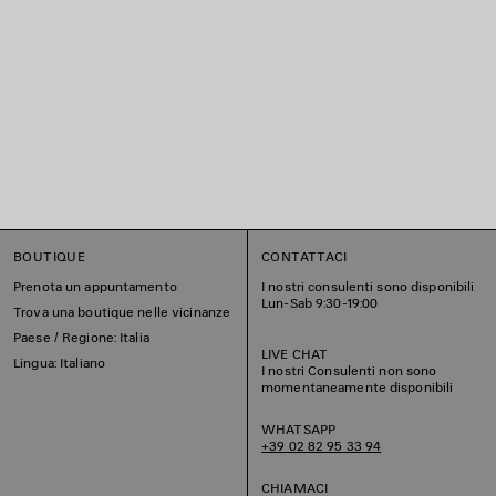
BOUTIQUE
CONTATTACI
Prenota un appuntamento
I nostri consulenti sono disponibili
Lun-Sab 9:30-19:00
Trova una boutique nelle vicinanze
Paese / Regione: Italia
LIVE CHAT
Lingua: Italiano
I nostri Consulenti non sono
momentaneamente disponibili
WHATSAPP
+39 02 82 95 33 94
CHIAMACI