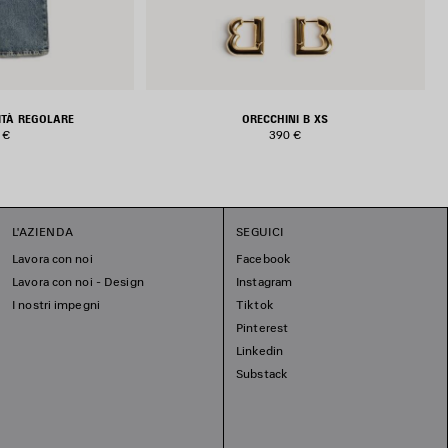
LITÀ REGOLARE
ORECCHINI B XS
 €
390 €
L'AZIENDA
SEGUICI
Lavora con noi
Facebook
Lavora con noi - Design
Instagram
I nostri impegni
Tiktok
Pinterest
Linkedin
Substack