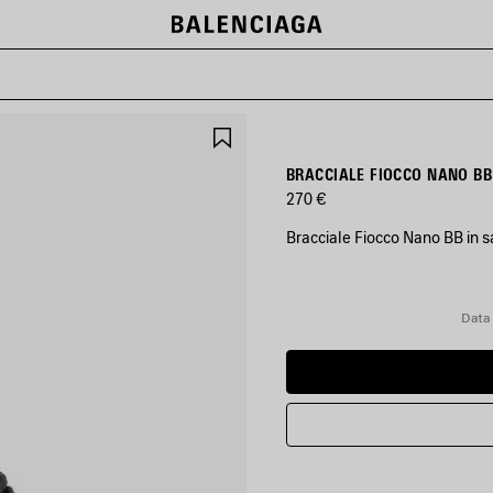
SALVA
NEI
PREFERITI
BRACCIALE FIOCCO NANO BB
270 €
Bracciale Fiocco Nano BB in s
COLORI
:
NERO/ORO
Data 
LUCIDO
Nero/Oro
Lucido