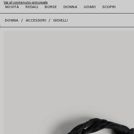
Vai al contenuto principale
NOVITÀ
REGALI
BORSE
DONNA
UOMO
SCOPRI
close the banner
DONNA
ACCESSORI
GIOIELLI
i
i
i
i
i
i