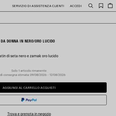
PREFE
SERVIZIO DI ASSISTENZA CLIENTI
ACCEDI
Cerca
 DA DONNA IN NERO/ORO LUCIDO
atin di seta nero e zamak oro lucido
Solo 1 articolo rimanente
di consegna stimata: 09/08/2026 - 12/08/2026
AGGIUNGI AL CARRELLO ACQUISTI
AGGIUNGI
SELEZIONA
AL
UNA
CARRELLO
TAGLIA
ACQUISTI
Trova e prenota in negozio