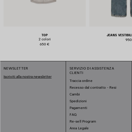
TOP
JEANS VESTIBI
2 colori
950
650 €
NEWSLETTER
SERVIZIO DI ASSISTENZA
CLIENTI
Iscriviti alla nostra newsletter
Traccia ordine
Recesso dal contratto - Resi
Cambi
Spedizioni
Pagamenti
FAQ
Re-sell Program
Area Legale