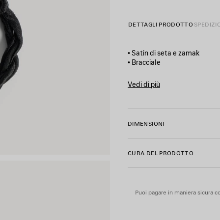
DETTAGLI PRODOTTO
SPEDIZI
• Satin di seta e zamak
• Bracciale
• Lacci attorcigliati
• Logo Nano BB
Vedi di più
• Logo Balenciaga inciso
Product ID:
869897TZNAG52
• Chiusura annodata regolabi
• Fabbricato in Italia
• L’articolo è privo di nichel,
DIMENSIONI
Materiale: zamak, seta
CURA DEL PRODOTTO
Puoi pagare in maniera sicura co