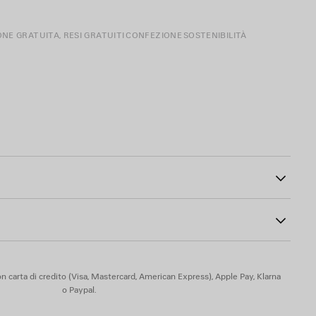
ONE GRATUITA, RESI GRATUITI
CONFEZIONE
SOSTENIBILITÀ
37
le
 piombo e ipoallergenico
n carta di credito (Visa, Mastercard, American Express), Apple Pay, Klarna
o Paypal.