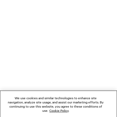
GIACCA DENIM KICK
CANOTTA
2 colori
1 900 €
790 €
NEWSLETTER
SERVIZIO DI ASSISTENZA CLIENTI
L'AZIENDA
SEGUICI
We use cookies and similar technologies to enhance site
BOUTIQUE
navigation, analyze site usage, and assist our marketing efforts. By
continuing to use this website, you agree to these conditions of
use.
Cookie Policy
.