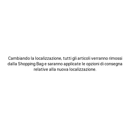
0
1
2
0
1
2
SNEAKER RUNNER
SNEAKER RUNNER IRIDESCENT
Uomo
990 €
975 €
SALVA
NEI
N
PREFERITI
P
Cambiando la localizzazione, tutti gli articoli verranno rimossi
dalla Shopping Bag e saranno applicate le opzioni di consegna
relative alla nuova localizzazione.
0
1
2
0
1
2
SNEAKERS RUNNER
SNEAKERS RUNNER
Uomo
Donna