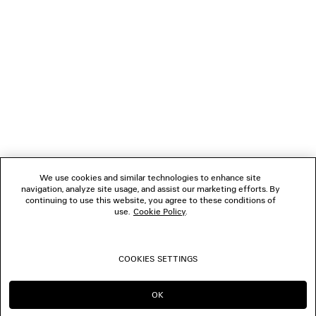
1
2
NEWSLETTER
3
4
5
SERVIZIO DI ASSISTENZA CLIENTI
6
7
8
L'AZIENDA
9
10
We use cookies and similar technologies to enhance site
11
navigation, analyze site usage, and assist our marketing efforts. By
SEGUICI
12
continuing to use this website, you agree to these conditions of
use.
Cookie Policy
.
BOUTIQUE
COOKIES SETTINGS
CONTATTACI
OK
CONTINUA SU IT
PASSA A US
© 2026 Balenciaga