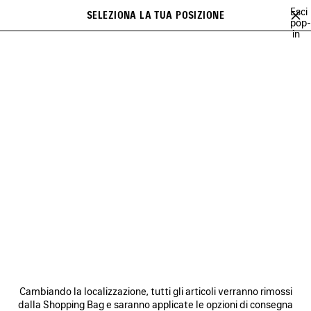
Vai al contenuto principale
Esci
SELEZIONA LA TUA POSIZIONE
PREFE
pop-
in
Un elenco di raccomandazioni può essere visualizzato a display e una
close the banner
serie di suggerimenti compare durante la digitazione
Cerca
SOCCER SERIES
TECHWEAR
BALENCIAGA | MANOLO BLAHNIK
Precedente
Ava
TECHWEAR
NEWSLETTER
SERVIZIO DI ASSISTENZA CLIENTI
Cambiando la localizzazione, tutti gli articoli verranno rimossi
L'AZIENDA
dalla Shopping Bag e saranno applicate le opzioni di consegna