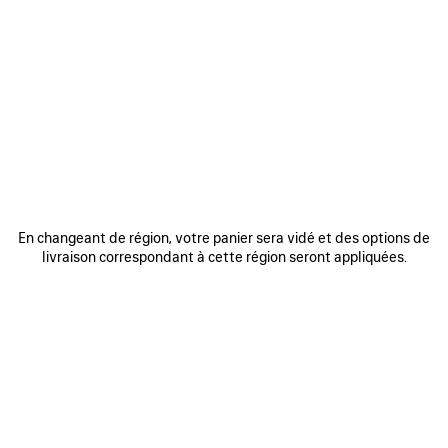
AJOUTER
AJOUTE
AUX
AUX
FAVORIS
FAVORIS
En changeant de région, votre panier sera vidé et des options de
livraison correspondant à cette région seront appliquées.
SAC À MAIN RODEO MOYEN
SAC LE CITY MINI
SA
3 800 €
1 750 €
DÉCOUVRIR NOS SERVICES