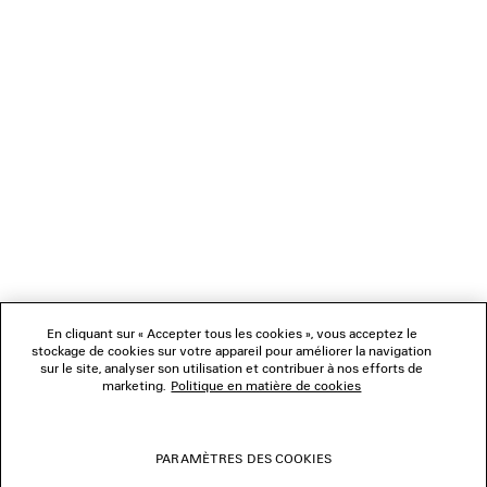
CADEAUX
NEWSLETTER
SERVICE CLIENT
L'ENTREPRISE
En cliquant sur « Accepter tous les cookies », vous acceptez le
NOUS SUIVRE
stockage de cookies sur votre appareil pour améliorer la navigation
sur le site, analyser son utilisation et contribuer à nos efforts de
marketing.
Politique en matière de cookies
BOUTIQUES
PARAMÈTRES DES COOKIES
NOUS CONTACTER