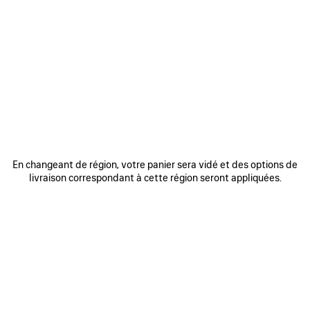
AJOUTER
AJOUTE
AUX
AUX
FAVORIS
FAVORIS
En changeant de région, votre panier sera vidé et des options de
livraison correspondant à cette région seront appliquées.
SAC À MAIN RODEO MOYEN
SAC LE CITY MINI
SA
3 800 €
1 750 €
DÉCOUVRIR NOS SERVICES