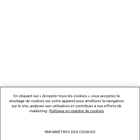
CADEAUX
NEWSLETTER
SERVICE CLIENT
L'ENTREPRISE
En cliquant sur « Accepter tous les cookies », vous acceptez le
NOUS SUIVRE
stockage de cookies sur votre appareil pour améliorer la navigation
sur le site, analyser son utilisation et contribuer à nos efforts de
marketing.
Politique en matière de cookies
BOUTIQUES
PARAMÈTRES DES COOKIES
NOUS CONTACTER