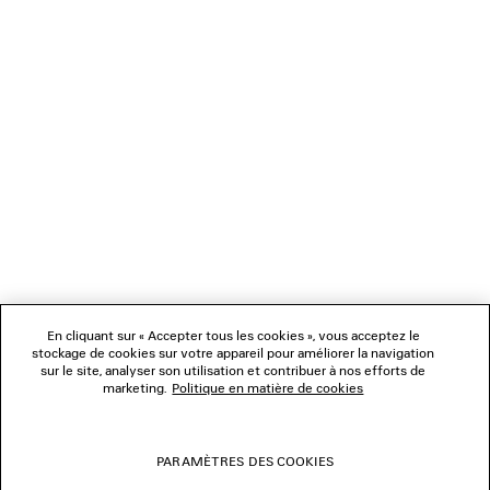
CADEAUX
NEWSLETTER
SERVICE CLIENT
L'ENTREPRISE
En cliquant sur « Accepter tous les cookies », vous acceptez le
NOUS SUIVRE
stockage de cookies sur votre appareil pour améliorer la navigation
sur le site, analyser son utilisation et contribuer à nos efforts de
marketing.
Politique en matière de cookies
BOUTIQUES
PARAMÈTRES DES COOKIES
NOUS CONTACTER