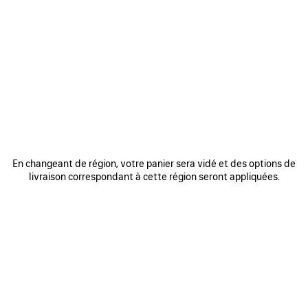
AJOUTER
AJOUTE
AUX
AUX
FAVORIS
FAVORIS
En changeant de région, votre panier sera vidé et des options de
livraison correspondant à cette région seront appliquées.
SAC BOWLING LE 7 MOYEN
SAC LE CITY MOYEN
SA
3 200 €
2 490 €
DÉCOUVRIR NOS SERVICES