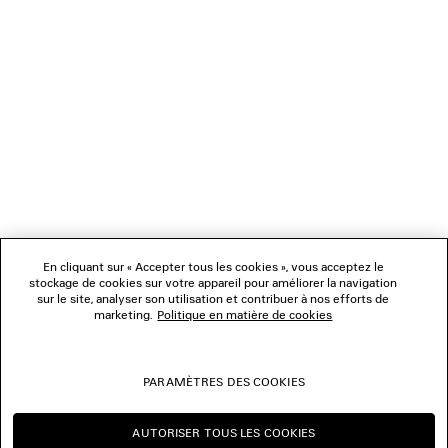
1
2
NEWSLETTER
3
4
5
SERVICE CLIENT
6
7
8
L'ENTREPRISE
9
10
11
En cliquant sur « Accepter tous les cookies », vous acceptez le
NOUS SUIVRE
12
stockage de cookies sur votre appareil pour améliorer la navigation
sur le site, analyser son utilisation et contribuer à nos efforts de
marketing.
Politique en matière de cookies
BOUTIQUES
PARAMÈTRES DES COOKIES
NOUS CONTACTER
AUTORISER TOUS LES COOKIES
© 2026 Balenciaga
CONTINUER SUR FR
CHANGER POUR US