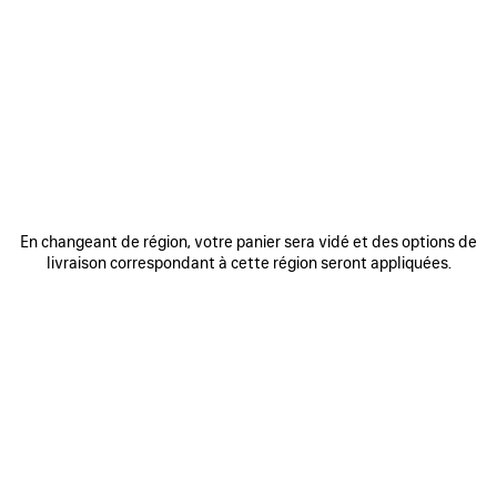
0
1
2
0
1
2
SNEAKER RUNNER
SNEAKER RUNNER IRIDESCENT
Homme
990 €
975 €
AJOUTER
AUX
FAVORIS
En changeant de région, votre panier sera vidé et des options de
livraison correspondant à cette région seront appliquées.
0
1
2
0
1
2
SNEAKER RUNNER
SNEAKER RUNNER
Homme
Femme