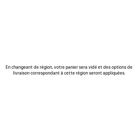
0
1
2
0
1
2
SNEAKER RUNNER
SNEAKER RUNNER IRIDESCENT
Homme
990 €
975 €
AJOUTER
AUX
FAVORIS
En changeant de région, votre panier sera vidé et des options de
livraison correspondant à cette région seront appliquées.
0
1
2
0
1
2
SNEAKER RUNNER
SNEAKER RUNNER
Homme
Femme