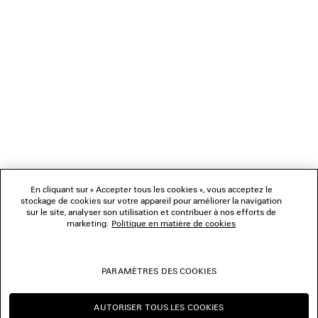
1
2
NEWSLETTER
3
4
5
SERVICE CLIENT
6
7
8
L'ENTREPRISE
9
10
11
En cliquant sur « Accepter tous les cookies », vous acceptez le
NOUS SUIVRE
12
stockage de cookies sur votre appareil pour améliorer la navigation
sur le site, analyser son utilisation et contribuer à nos efforts de
marketing.
Politique en matière de cookies
BOUTIQUES
PARAMÈTRES DES COOKIES
NOUS CONTACTER
AUTORISER TOUS LES COOKIES
© 2026 Balenciaga
CONTINUER SUR FR
CHANGER POUR US