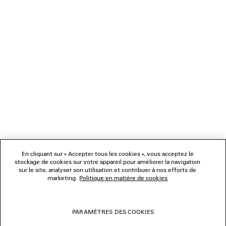
NEWSLETTER
SERVICE CLIENT
L'ENTREPRISE
NOUS SUIVRE
BOUTIQUES
En cliquant sur « Accepter tous les cookies », vous acceptez le
stockage de cookies sur votre appareil pour améliorer la navigation
sur le site, analyser son utilisation et contribuer à nos efforts de
marketing.
Politique en matière de cookies
NOUS CONTACTER
© 2026 Balenciaga
PARAMÈTRES DES COOKIES
Les photographies pourraient avoir été retouchées.