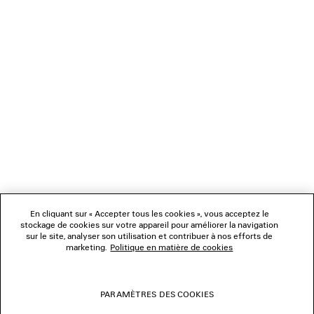
NEWSLETTER
SERVICE CLIENT
L'ENTREPRISE
NOUS SUIVRE
BOUTIQUES
En cliquant sur « Accepter tous les cookies », vous acceptez le
stockage de cookies sur votre appareil pour améliorer la navigation
sur le site, analyser son utilisation et contribuer à nos efforts de
marketing.
Politique en matière de cookies
NOUS CONTACTER
© 2026 Balenciaga
PARAMÈTRES DES COOKIES
Les photographies pourraient avoir été retouchées.