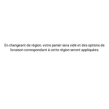
REJOINDRE BALENCIAGA
Adresse email
*
*
requis
S'INSCRIRE
En changeant de région, votre panier sera vidé et des options de
livraison correspondant à cette région seront appliquées.
En vous inscrivant ci-dessous, vous acceptez de rester en contact avec
Balenciaga. Nous utiliserons vos informations personnelles pour vous
fournir des mises à jour personnalisées concernant nos dernières
collections, initiatives, événements, produits et services. Pour en savoir
plus sur nos pratiques en matière de gestion de vos données
personnelles et sur vos droits, veuillez consulter notre
politique de
confidentialité
.