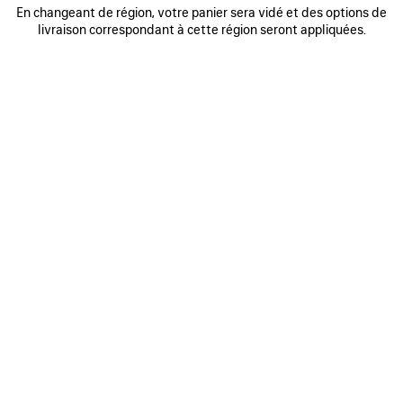
En changeant de région, votre panier sera vidé et des options de
JEAN BAGGY
BALENCIAGA BACK GRADIENT T-
SHIRT OVERSIZE
950 €
livraison correspondant à cette région seront appliquées.
2 coloris
590 €
AJOUTER
AUX
FAVORIS
0
1
2
0
1
SHORT EN DENIM PRESSÉ
T-SHIRT PAINT SPLATTER FIT
MEDIUM
1 100 €
595 €