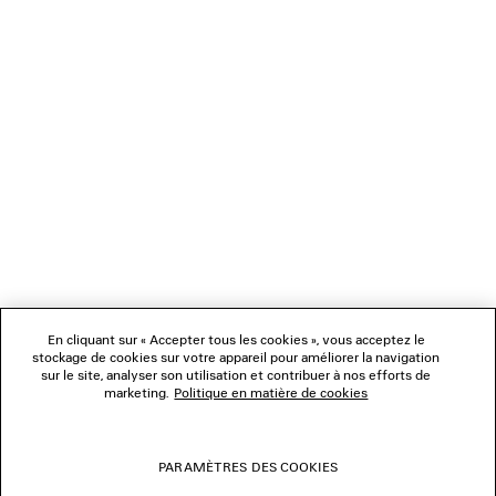
CHARGEMENT...
1
2
NEWSLETTER
3
4
5
SERVICE CLIENT
6
7
8
L'ENTREPRISE
9
10
11
En cliquant sur « Accepter tous les cookies », vous acceptez le
NOUS SUIVRE
12
stockage de cookies sur votre appareil pour améliorer la navigation
13
sur le site, analyser son utilisation et contribuer à nos efforts de
14
marketing.
Politique en matière de cookies
BOUTIQUES
15
16
17
PARAMÈTRES DES COOKIES
NOUS CONTACTER
18