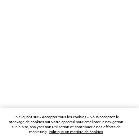
CHARGEMENT...
1
2
NEWSLETTER
3
4
5
SERVICE CLIENT
6
7
L'ENTREPRISE
En cliquant sur « Accepter tous les cookies », vous acceptez le
NOUS SUIVRE
stockage de cookies sur votre appareil pour améliorer la navigation
sur le site, analyser son utilisation et contribuer à nos efforts de
marketing.
Politique en matière de cookies
BOUTIQUES