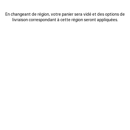
En changeant de région, votre panier sera vidé et des options de
0
1
2
0
1
2
livraison correspondant à cette région seront appliquées.
SNEAKER RUNNER GRADIENT
SNEAKER RUNNER
Me prévenir
Homme
975 €
975 €
AJOUTER
AUX
FAVORIS
0
1
2
0
1
2