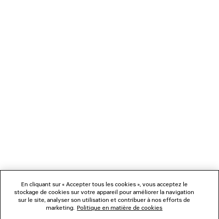
CHARGEMENT...
1
2
NEWSLETTER
3
4
5
SERVICE CLIENT
6
7
8
L'ENTREPRISE
En cliquant sur « Accepter tous les cookies », vous acceptez le
NOUS SUIVRE
stockage de cookies sur votre appareil pour améliorer la navigation
sur le site, analyser son utilisation et contribuer à nos efforts de
marketing.
Politique en matière de cookies
BOUTIQUES