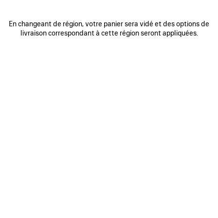
En changeant de région, votre panier sera vidé et des options de
0
1
2
0
1
2
livraison correspondant à cette région seront appliquées.
SAC À MAIN RODEO PETIT
SAC À MAIN RODEO PETIT
Personnalisable
3 050 €
3 coloris
2 950 €
AJOUTER
AUX
FAVORIS
0
1
2
0
1
2