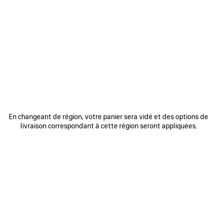
0
1
2
0
1
SAC À DOS LE CITY MINI
SAC À DOS LE CITY MINI
3 coloris
3 coloris
1 990 €
1 990 €
AJOUTER
AUX
FAVORIS
En changeant de région, votre panier sera vidé et des options de
livraison correspondant à cette région seront appliquées.
0
1
2
0
1