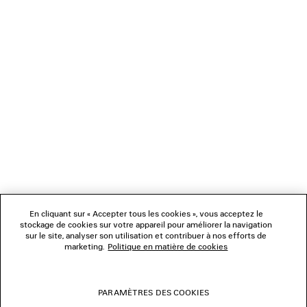
CHARGEMENT...
1
2
NEWSLETTER
3
4
5
SERVICE CLIENT
6
7
8
L'ENTREPRISE
9
10
11
En cliquant sur « Accepter tous les cookies », vous acceptez le
NOUS SUIVRE
12
stockage de cookies sur votre appareil pour améliorer la navigation
13
sur le site, analyser son utilisation et contribuer à nos efforts de
14
marketing.
Politique en matière de cookies
BOUTIQUES
15
16
PARAMÈTRES DES COOKIES
NOUS CONTACTER