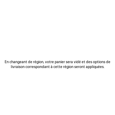
0
1
2
0
1
2
LUNETTES DE SOLEIL CARRÉES AF
LUNETTES DE SOLEIL RECTANGLE
COSMO
COSMO
385 €
385 €
AJOUTER
AUX
FAVORIS
En changeant de région, votre panier sera vidé et des options de
livraison correspondant à cette région seront appliquées.
0
1
2
0
1
2