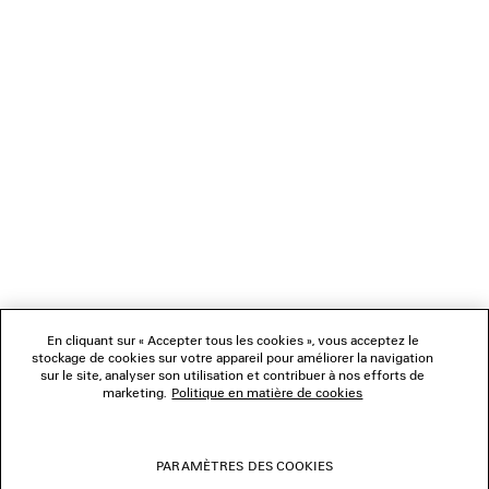
CHARGEMENT...
1
2
NEWSLETTER
3
4
5
SERVICE CLIENT
6
7
L'ENTREPRISE
En cliquant sur « Accepter tous les cookies », vous acceptez le
NOUS SUIVRE
stockage de cookies sur votre appareil pour améliorer la navigation
sur le site, analyser son utilisation et contribuer à nos efforts de
marketing.
Politique en matière de cookies
BOUTIQUES
PARAMÈTRES DES COOKIES
NOUS CONTACTER