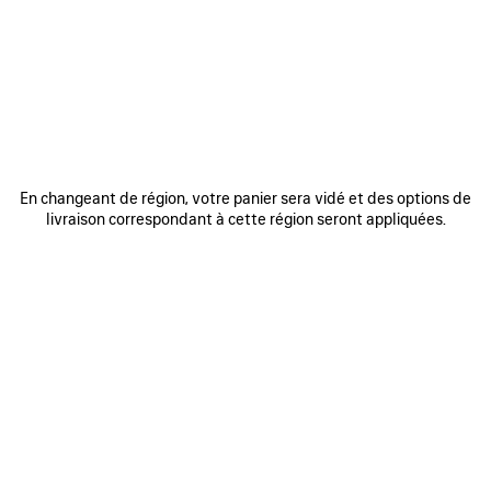
FINALISER MA COMMANDE
ANNULER MA COMMANDE
MONTANT PAYÉ INFERIEUR A CELUI DE MA COMMANDE INITIALE
En changeant de région, votre panier sera vidé et des options de
TVA ET FACTURATION
livraison correspondant à cette région seront appliquées.
ARTICLES EN PRÉCOMMANDE
OPTION CADEAU
RÉSEAU DE DISTRIBUTION