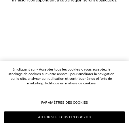
BOUTIQUES
NOUS CONTACTER
© 2026 Balenciaga
Les photographies pourraient avoir été retouchées.
En cliquant sur « Accepter tous les cookies », vous acceptez le
stockage de cookies sur votre appareil pour améliorer la navigation
sur le site, analyser son utilisation et contribuer à nos efforts de
marketing.
Politique en matière de cookies
PARAMÈTRES DES COOKIES
AUTORISER TOUS LES COOKIES
CONTINUER SUR FR
CHANGER POUR US