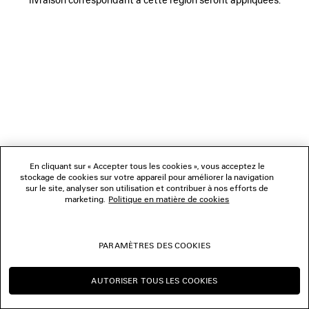
NOUS SUIVRE
BOUTIQUES
NOUS CONTACTER
© 2026 Balenciaga
Les photographies pourraient avoir été retouchées.
En cliquant sur « Accepter tous les cookies », vous acceptez le
stockage de cookies sur votre appareil pour améliorer la navigation
sur le site, analyser son utilisation et contribuer à nos efforts de
marketing.
Politique en matière de cookies
PARAMÈTRES DES COOKIES
AUTORISER TOUS LES COOKIES
CONTINUER SUR FR
CHANGER POUR US