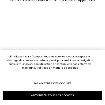
NOUS SUIVRE
BOUTIQUES
NOUS CONTACTER
© 2026 Balenciaga
Les photographies pourraient avoir été retouchées.
En cliquant sur « Accepter tous les cookies », vous acceptez le
stockage de cookies sur votre appareil pour améliorer la navigation
sur le site, analyser son utilisation et contribuer à nos efforts de
marketing.
Politique en matière de cookies
PARAMÈTRES DES COOKIES
AUTORISER TOUS LES COOKIES
CONTINUER SUR FR
CHANGER POUR US