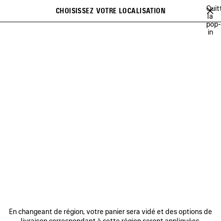
Passer au contenu principal
Quit
CHOISISSEZ VOTRE LOCALISATION
Favori
la
pop-
Une liste de recommandations peut être affichée lorsque vous
fermer la bannière
in
saisissez du texte
Rechercher
POUR HOMME
NEWSLETTER
SERVICE CLIENT
L'ENTREPRISE
En changeant de région, votre panier sera vidé et des options de
NOUS SUIVRE
livraison correspondant à cette région seront appliquées.