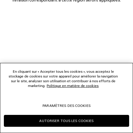
BOUTIQUES
NOUS CONTACTER
© 2026 Balenciaga
Les photographies pourraient avoir été retouchées.
En cliquant sur « Accepter tous les cookies », vous acceptez le
stockage de cookies sur votre appareil pour améliorer la navigation
sur le site, analyser son utilisation et contribuer à nos efforts de
marketing.
Politique en matière de cookies
PARAMÈTRES DES COOKIES
AUTORISER TOUS LES COOKIES
CONTINUER SUR CH
CHANGER POUR US