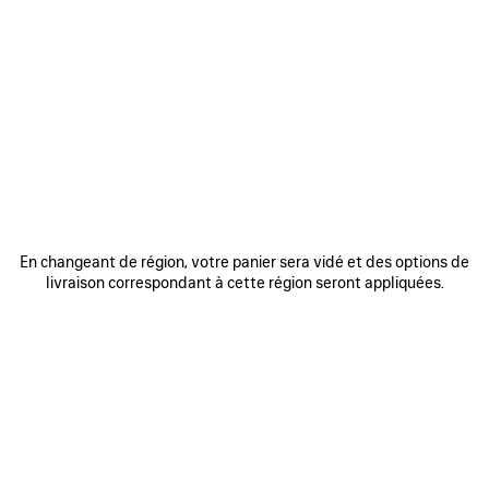
0
1
0
1
CROP TOP WFP
SHORT WFP
425 CHF
650 CHF
AJOUTER
AUX
FAVORIS
En changeant de région, votre panier sera vidé et des options de
livraison correspondant à cette région seront appliquées.
0
1
CASQUETTE WFP
390 CHF