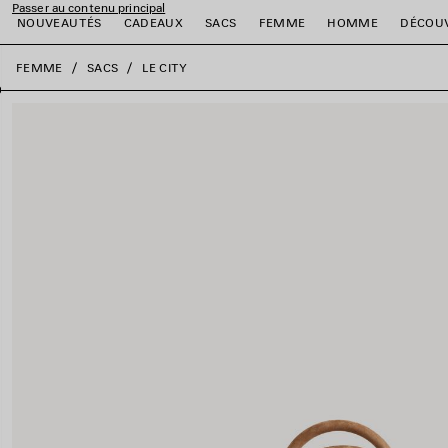
Passer au contenu principal
NOUVEAUTÉS
CADEAUX
SACS
FEMME
HOMME
DÉCOU
fermer la bannière
FEMME
SACS
LE CITY
er
er
er
er
er
er