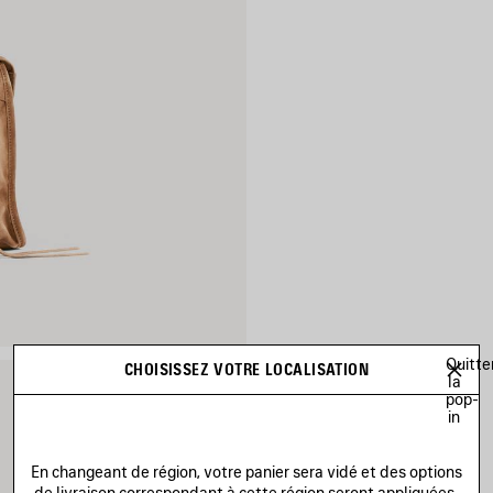
Quitte
CHOISISSEZ VOTRE LOCALISATION
la
pop-
in
En changeant de région, votre panier sera vidé et des options
de livraison correspondant à cette région seront appliquées.