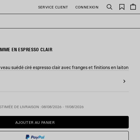
Favori
SERVICE CLIENT
CONNEXION
Rechercher
EMME EN ESPRESSO CLAIR
veau suédé ciré espresso clair avec franges et finitions en laiton
TIMÉE DE LIVRAISON : 08/08/2026 - 11/08/2026
AJOUTER AU PANIER
AJOUTER
VEUILLEZ
AU
SÉLECTIONNER
PANIER
UNE
TAILLE