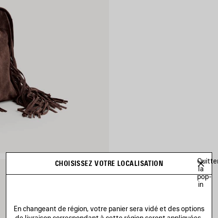
Quitte
CHOISISSEZ VOTRE LOCALISATION
la
pop-
in
En changeant de région, votre panier sera vidé et des options
de livraison correspondant à cette région seront appliquées.