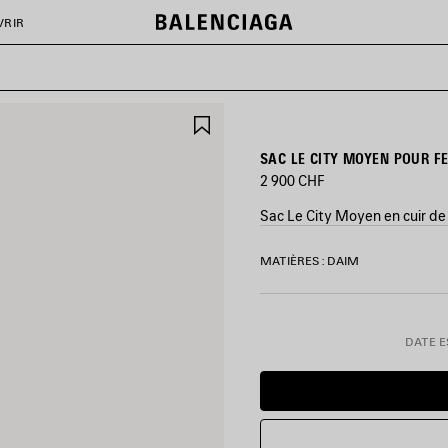
VRIR
AJOUTER
AUX
FAVORIS
SAC LE CITY MOYEN POUR F
2 900 CHF
Sac Le City Moyen en cuir de 
COULEURS
MATIÈRES : DAIM
:
ESPRESSO
CLAIR
Espresso
DATE ES
Clair