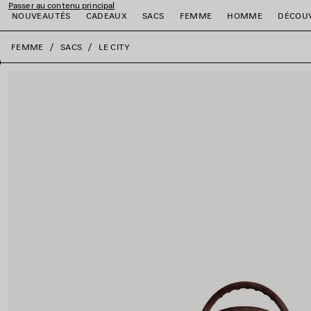
Passer au contenu principal
NOUVEAUTÉS
CADEAUX
SACS
FEMME
HOMME
DÉCOU
fermer la bannière
FEMME
SACS
LE CITY
er
er
er
er
er
er