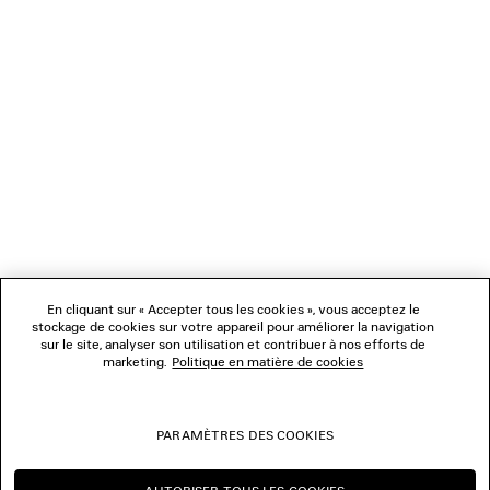
NEWSLETTER
SERVICE CLIENT
L'ENTREPRISE
NOUS SUIVRE
BOUTIQUES
En cliquant sur « Accepter tous les cookies », vous acceptez le
stockage de cookies sur votre appareil pour améliorer la navigation
sur le site, analyser son utilisation et contribuer à nos efforts de
marketing.
Politique en matière de cookies
NOUS CONTACTER
© 2026 Balenciaga
PARAMÈTRES DES COOKIES
Les photographies pourraient avoir été retouchées.