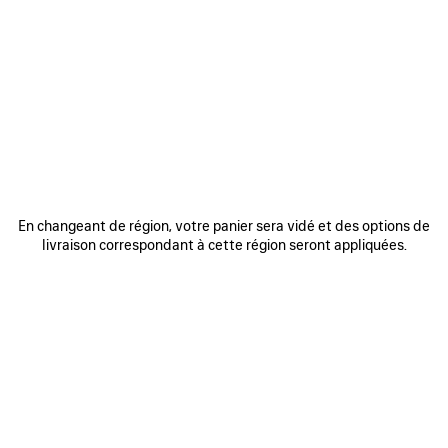
AUTRES TAILLES
Mini
Petit
Moyen
En changeant de région, votre panier sera vidé et des options de
livraison correspondant à cette région seront appliquées.
DATE ESTIMÉE DE LIVRAISON : 11/08/2026 - 14/08/2026
AJOUTER VOS INITIALES
AJOUTER AU PANIER
AJOUTER
VEUILLEZ
AU
SÉLECTIONNER
PANIER
UNE
TAILLE
Réserver en boutique