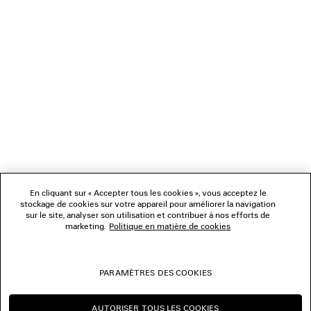
NEWSLETTER
SERVICE CLIENT
L'ENTREPRISE
NOUS SUIVRE
BOUTIQUES
En cliquant sur « Accepter tous les cookies », vous acceptez le
stockage de cookies sur votre appareil pour améliorer la navigation
sur le site, analyser son utilisation et contribuer à nos efforts de
marketing.
Politique en matière de cookies
NOUS CONTACTER
© 2026 Balenciaga
PARAMÈTRES DES COOKIES
Les photographies pourraient avoir été retouchées.
AUTORISER TOUS LES COOKIES