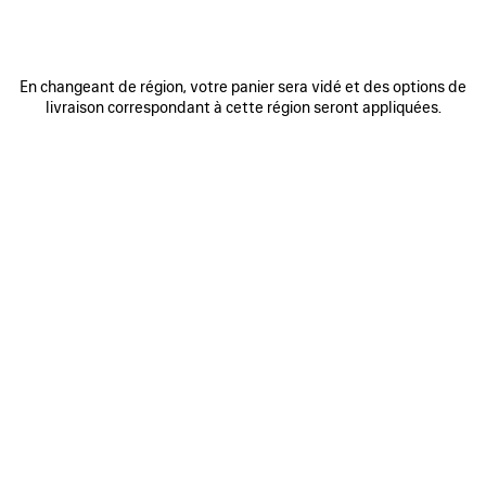
En changeant de région, votre panier sera vidé et des options de
livraison correspondant à cette région seront appliquées.
0
1
0
1
2
ÉCHARPE TWILLY PAINTBRUSH
LUNETTES DE SOLEIL OVALES NOVA
250 CHF
Me prévenir
360 CHF
AJOUTER
AUX
FAVORIS