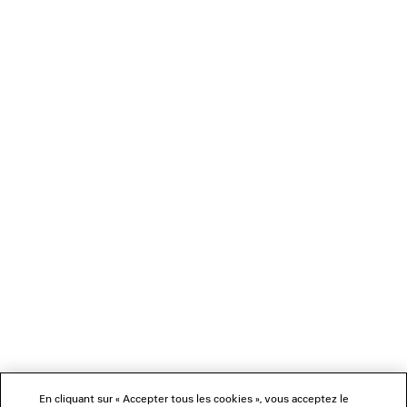
2 coloris
445 CHF
CHARGEMENT...
1
2
NEWSLETTER
SERVICE CLIENT
L'ENTREPRISE
En cliquant sur « Accepter tous les cookies », vous acceptez le
NOUS SUIVRE