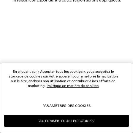
NOUS SUIVRE
BOUTIQUES
NOUS CONTACTER
© 2026 Balenciaga
Les photographies pourraient avoir été retouchées.
En cliquant sur « Accepter tous les cookies », vous acceptez le
stockage de cookies sur votre appareil pour améliorer la navigation
sur le site, analyser son utilisation et contribuer à nos efforts de
marketing.
Politique en matière de cookies
PARAMÈTRES DES COOKIES
AUTORISER TOUS LES COOKIES
CONTINUER SUR CH
CHANGER POUR US