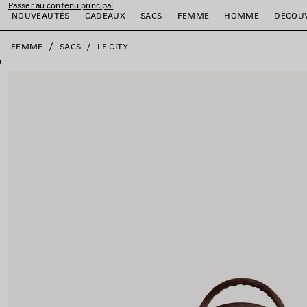
Passer au contenu principal
NOUVEAUTÉS
CADEAUX
SACS
FEMME
HOMME
DÉCOU
fermer la bannière
FEMME
SACS
LE CITY
er
er
er
er
er
er