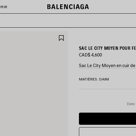
VRIR
AJOUTER
AUX
FAVORIS
SAC LE CITY MOYEN POUR F
CAD$ 4,600
Sac Le City Moyen en cuir de 
COULEURS
MATIÈRES : DAIM
:
ESPRESSO
CLAIR
Espresso
Date 
Clair