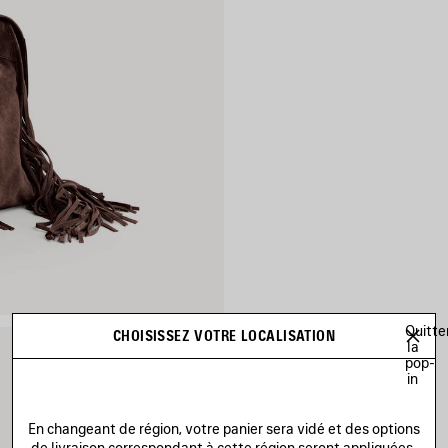
Quitte
CHOISISSEZ VOTRE LOCALISATION
la
pop-
in
En changeant de région, votre panier sera vidé et des options
de livraison correspondant à cette région seront appliquées.