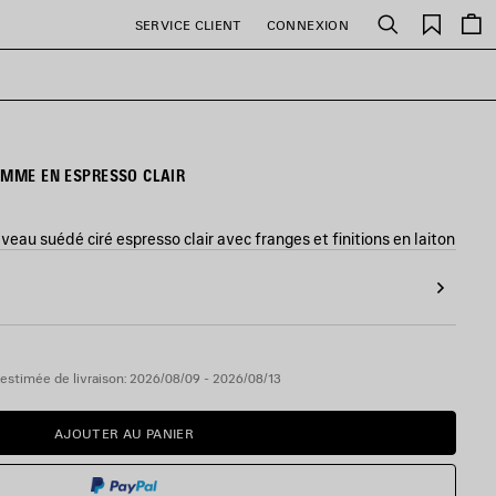
Favori
SERVICE CLIENT
CONNEXION
Rechercher
EMME EN ESPRESSO CLAIR
veau suédé ciré espresso clair avec franges et finitions en laiton
estimée de livraison: 2026/08/09 - 2026/08/13
AJOUTER AU PANIER
AJOUTER
VEUILLEZ
AU
SÉLECTIONNER
PANIER
UNE
TAILLE