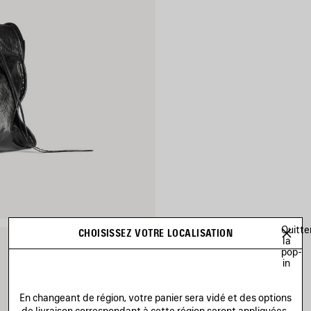
Quitte
CHOISISSEZ VOTRE LOCALISATION
la
pop-
in
En changeant de région, votre panier sera vidé et des options
de livraison correspondant à cette région seront appliquées.