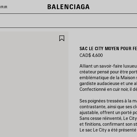
VRIR
AJOUTER
AUX
FAVORIS
SAC LE CITY MOYEN POUR F
CAD$ 4,600
Alliant un savoir-faire luxue
créateur pensé pour être por
emblématique de la Maison s
gardiste audacieuse et une 
Confectionné en cuir noir, il 
Ses poignées tressées à la ma
contrastante, ainsi que ses 
ajustable, offrent un porté p
Sans cesse réinventé, Le City
et finitions, confirmant son s
Le sac Le City a été présenté 