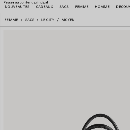
Passer au contenu principal
NOUVEAUTÉS
CADEAUX
SACS
FEMME
HOMME
DÉCOU
fermer la bannière
FEMME
SACS
LE CITY
MOYEN
er
er
er
er
er
er