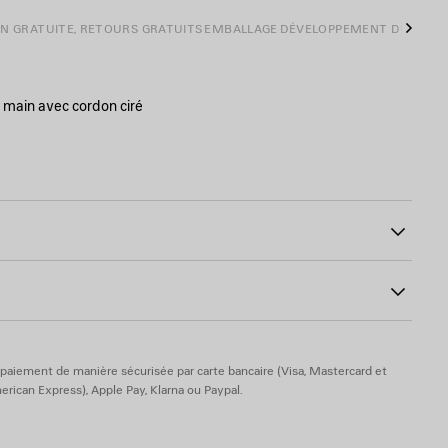
ON GRATUITE, RETOURS GRATUITS
EMBALLAGE
DÉVELOPPEMENT DURABL
Suiva
a main avec cordon ciré
movible avec empiècement pour l’épaule
sens avec longues extrémités et lien noué en cuir
29
lien noué en cuir
 débossé sur le miroir
uir d’agneau suédé
glas
paiement de manière sécurisée par carte bancaire (Visa, Mastercard et
rican Express), Apple Pay, Klarna ou Paypal.