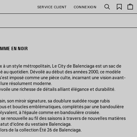
Favori
SERVICE CLIENT
CONNEXION
Rechercher
EMME EN NOIR
ux à un style métropolitain, Le City de Balenciaga est un sac de
té au quotidien. Dévoilé au début des années 2000, ce modèle
'est imposé comme une pièce culte, incarnant une vision avant-
allure résolument moderne.
dévoile une richesse de détails alliant élégance et durabilité.
in, son miroir signature, sa doublure suédée rouge rubis
clous et boucles emblématiques, complétés par une bandoulière
olyvalent, à l’épaule comme en bandoulière croisée.
 se renouvelle au fil des saisons à travers de nouvelles matières
tatut d’icône du vestiaire Balenciaga.
lors de la collection Été 26 de Balenciaga.