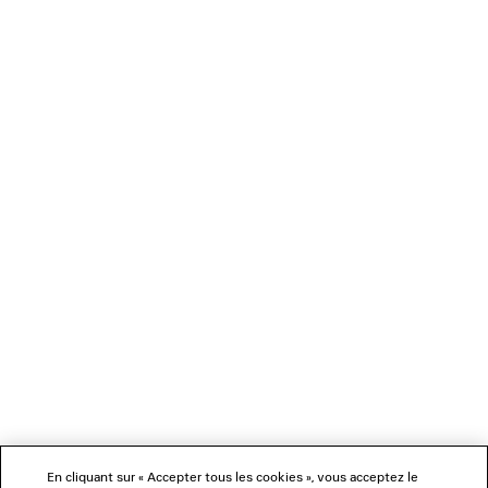
ENTRETIEN
Vous pouvez effectuer votre paiement de manière sécurisée par carte
bancaire (Visa, Mastercard et American Express), Apple Pay, Klarna ou Paypal.
NEWSLETTER
SERVICE CLIENT
L'ENTREPRISE
NOUS SUIVRE
BOUTIQUES
En cliquant sur « Accepter tous les cookies », vous acceptez le