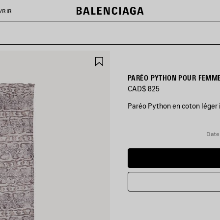
VRIR
AJOUTER
AUX
FAVORIS
PARÉO PYTHON POUR FEMME
CAD$ 825
Paréo Python en coton léger 
COULEURS
:
Date 
IVOIRE/MARRON
Ivoire/Marron