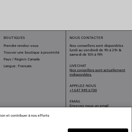
BOUTIQUES
NOUS CONTACTER
Prendre rendez-vous
Nos conseillers sont disponibles
lundi au vendredi de 9h à 21h &
Trouver une boutique à proximité
samedi de 10h à 19h
Pays / Région: Canada
LIVECHAT
Langue : Français
Nos conseillers sont actuellement
indisponibles.
APPELEZ-NOUS
+1 647 945 6700
EMAIL
Envoyez-nous un email
tion et contribuer à nos efforts