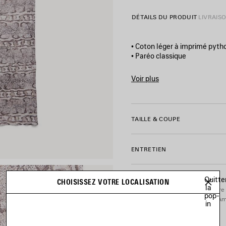
DÉTAILS DU PRODUIT
LIVRAIS
• Coton léger à imprimé pyth
• Paréo classique
• Logo Balenciaga sur le bas
• Fabriqué en Italie
Voir plus
Product ID:
A001NN4G7B592
Matière principale : 100 % co
TAILLE & COUPE
ENTRETIEN
Quitte
CHOISISSEZ VOTRE LOCALISATION
la
Vous pouvez effectuer votre 
pop-
Ame
in