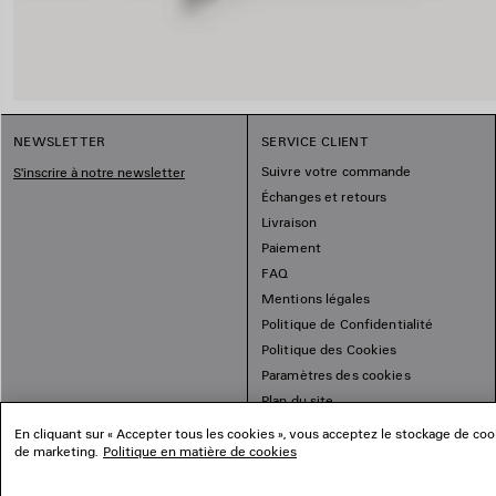
NEWSLETTER
SERVICE CLIENT
Suivre votre commande
S'inscrire à notre newsletter
Échanges et retours
Livraison
Paiement
FAQ
Mentions légales
Politique de Confidentialité
Politique des Cookies
Paramètres des cookies
Plan du site
En cliquant sur « Accepter tous les cookies », vous acceptez le stockage de cooki
de marketing.
Politique en matière de cookies