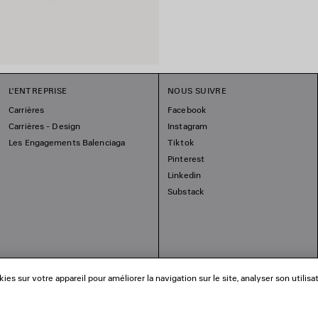
L'ENTREPRISE
NOUS SUIVRE
Carrières
Facebook
Carrières - Design
Instagram
Les Engagements Balenciaga
Tiktok
Pinterest
Linkedin
Substack
es sur votre appareil pour améliorer la navigation sur le site, analyser son utilisa