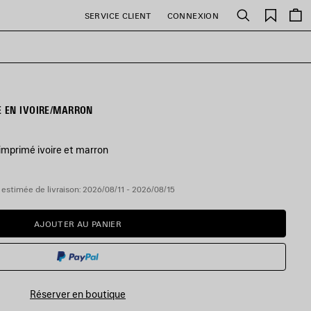
Favori
SERVICE CLIENT
CONNEXION
Rechercher
 EN IVOIRE/MARRON
imprimé ivoire et marron
estimée de livraison: 2026/08/11 - 2026/08/15
AJOUTER AU PANIER
AJOUTER
VEUILLEZ
AU
SÉLECTIONNER
PANIER
UNE
TAILLE
Réserver en boutique