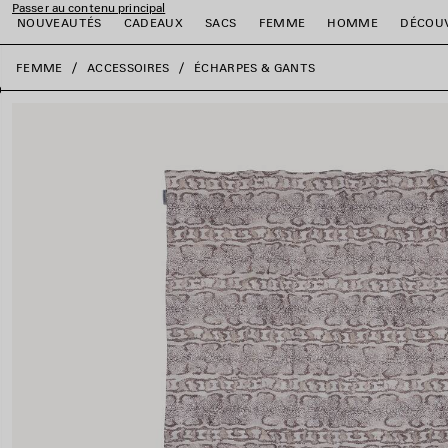
Passer au contenu principal
NOUVEAUTÉS
CADEAUX
SACS
FEMME
HOMME
DÉCOU
fermer la bannière
FEMME
ACCESSOIRES
ÉCHARPES & GANTS
er
er
er
er
er
er