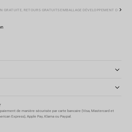
ON GRATUITE, RETOURS GRATUITS
EMBALLAGE
DÉVELOPPEMENT DURABL
Suiva
on
99
ton
r
paiement de manière sécurisée par carte bancaire (Visa, Mastercard et
rican Express), Apple Pay, Klarna ou Paypal.