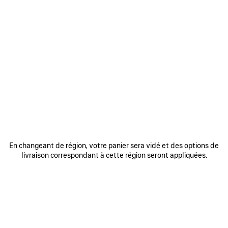
AUX
FAVORIS
0
1
0
1
2
SAC À MAIN RODEO MOYEN
SAC À MAIN RODEO MOYEN
En changeant de région, votre panier sera vidé et des options de
CAD$ 6,490
3 coloris
livraison correspondant à cette région seront appliquées.
CAD$ 6,150
AJOUTER
AUX
FAVORIS