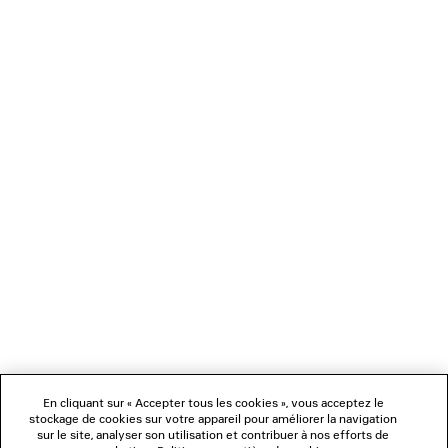
CHARGEMENT...
1
2
NEWSLETTER
3
4
SERVICE CLIENT
L'ENTREPRISE
En cliquant sur « Accepter tous les cookies », vous acceptez le
NOUS SUIVRE
stockage de cookies sur votre appareil pour améliorer la navigation
sur le site, analyser son utilisation et contribuer à nos efforts de