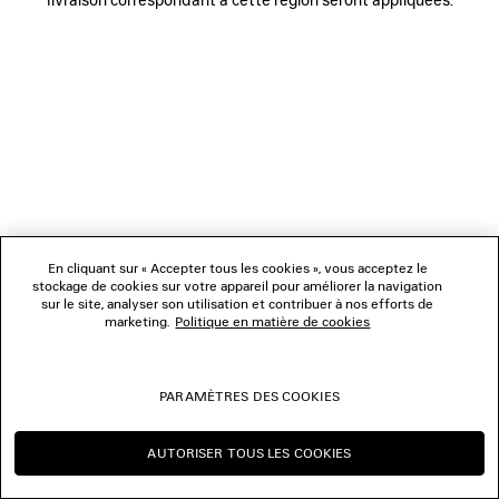
NOUS SUIVRE
BOUTIQUES
NOUS CONTACTER
© 2026 Balenciaga
Les photographies pourraient avoir été retouchées.
En cliquant sur « Accepter tous les cookies », vous acceptez le
stockage de cookies sur votre appareil pour améliorer la navigation
sur le site, analyser son utilisation et contribuer à nos efforts de
marketing.
Politique en matière de cookies
PARAMÈTRES DES COOKIES
AUTORISER TOUS LES COOKIES
CONTINUER SUR CA
CHANGER POUR US