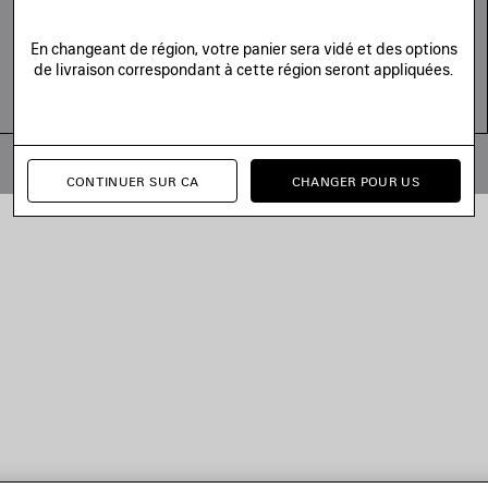
En changeant de région, votre panier sera vidé et des options
de livraison correspondant à cette région seront appliquées.
© 2026 Balenciaga
Les photographies pourraient avoir été retouchées.
CONTINUER SUR CA
CHANGER POUR US