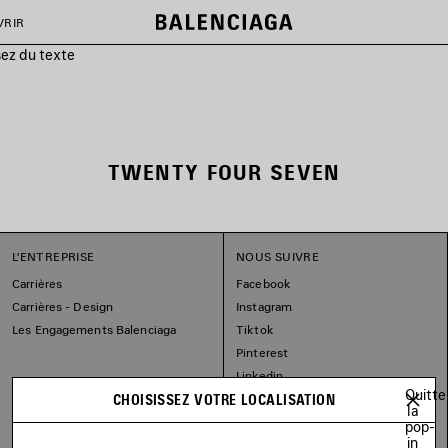
VRIR
sez du texte
TWENTY FOUR SEVEN
L'ENTREPRISE
NOUS SUIVRE
Carrières
Facebook
Carrières - Design
Instagram
Les Engagements Balenciaga
Tiktok
Pinterest
Linkedin
Quitte
CHOISISSEZ VOTRE LOCALISATION
Substack
la
pop-
in