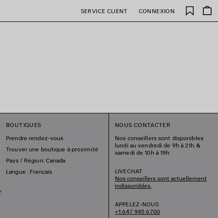
Favori
SERVICE CLIENT
CONNEXION
BOUTIQUES
NOUS CONTACTER
Prendre rendez-vous
Nos conseillers sont disponibles
lundi au vendredi de 9h à 21h &
Trouver une boutique à proximité
samedi de 10h à 19h
Pays / Région: Canada
LIVECHAT
Langue : Français
Nos conseillers sont actuellement
indisponibles.
r
APPELEZ-NOUS
+1 647 945 6700