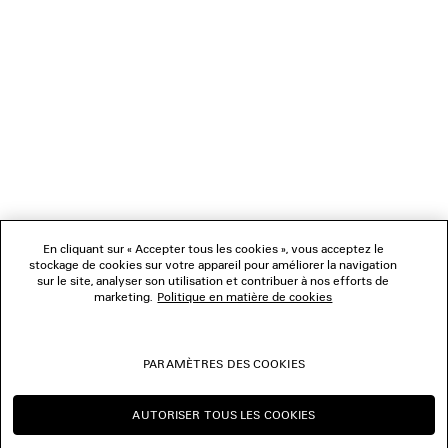
Properties, Inc. Tous droits réservés.
NEWSLETTER
Matières : cuir de veau, cellulose
SERVICE CLIENT
L'ENTREPRISE
NOUS SUIVRE
BOUTIQUES
En cliquant sur « Accepter tous les cookies », vous acceptez le
stockage de cookies sur votre appareil pour améliorer la navigation
sur le site, analyser son utilisation et contribuer à nos efforts de
marketing.
Politique en matière de cookies
NOUS CONTACTER
© 2026 Balenciaga
PARAMÈTRES DES COOKIES
Les photographies pourraient avoir été retouchées.
AUTORISER TOUS LES COOKIES
CONTINUER SUR CA
CHANGER POUR US