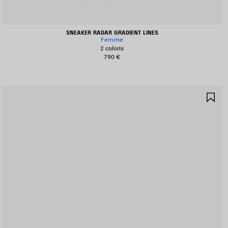
SNEAKER RADAR GRADIENT LINES
Femme
2 coloris
790 €
JOUTER
AJ
UX
AU
AVORIS
FA