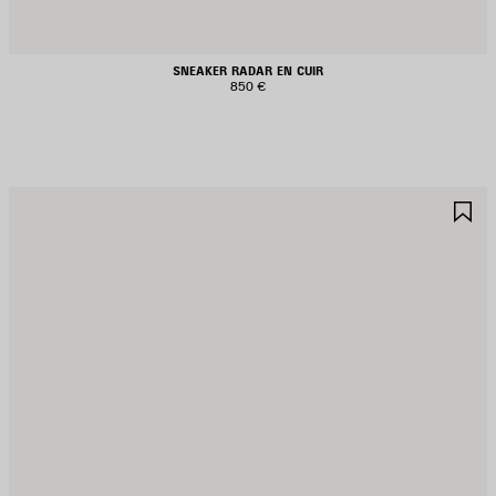
SNEAKER RADAR EN CUIR
850 €
JOUTER
A
UX
A
AVORIS
F