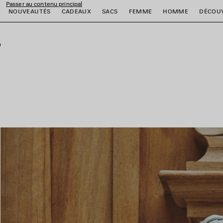
Passer au contenu principal
NOUVEAUTÉS
CADEAUX
SACS
FEMME
HOMME
DÉCOU
fermer la bannière
er
er
er
er
er
er