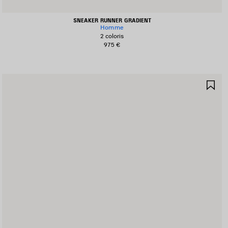
SNEAKER RUNNER GRADIENT
Homme
2 coloris
975 €
JOUTER
AJ
UX
AU
AVORIS
FA