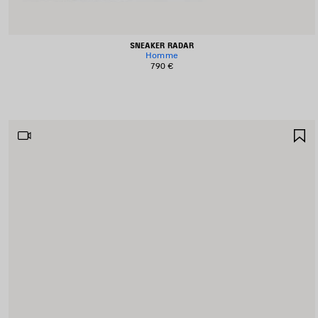
SNEAKER RADAR
Homme
790 €
A
A
F