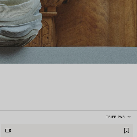
TRIER PAR
JOUTER
AJ
UX
AU