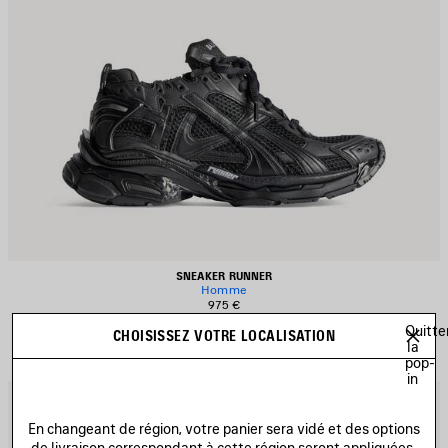
SNEAKER RUNNER
Homme
975 €
Quitte
CHOISISSEZ VOTRE LOCALISATION
la
pop-
in
JOUTER
A
UX
A
En changeant de région, votre panier sera vidé et des options
AVORIS
F
de livraison correspondant à cette région seront appliquées.