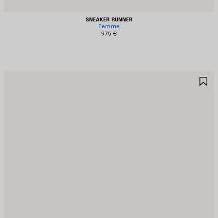
SNEAKER RUNNER
Femme
975 €
JOUTER
A
UX
A
AVORIS
F