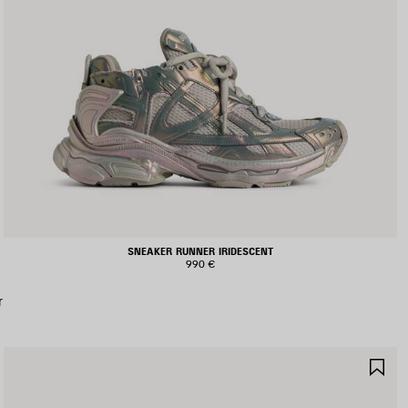
SNEAKER RUNNER IRIDESCENT
990 €
r
JOUTER
AJ
UX
AU
AVORIS
FA