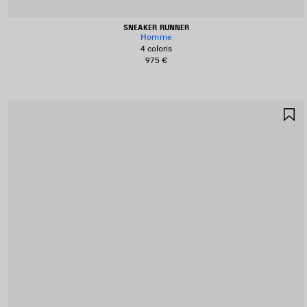
SNEAKER RUNNER
Homme
4 coloris
975 €
A
A
F