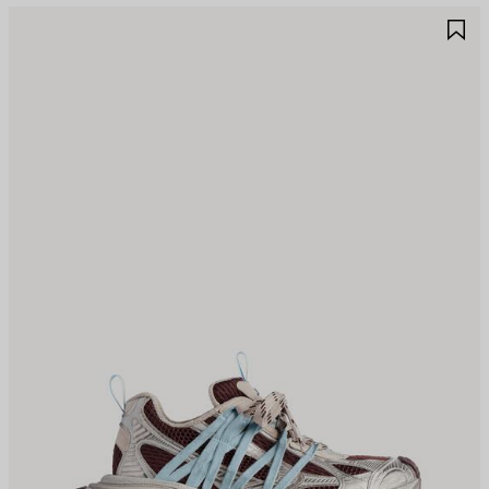
JOUTER
A
UX
A
AVORIS
F