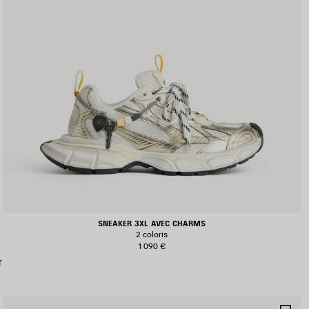
SNEAKER 3XL AVEC CHARMS
2 coloris
1 090 €
r
JOUTER
AJ