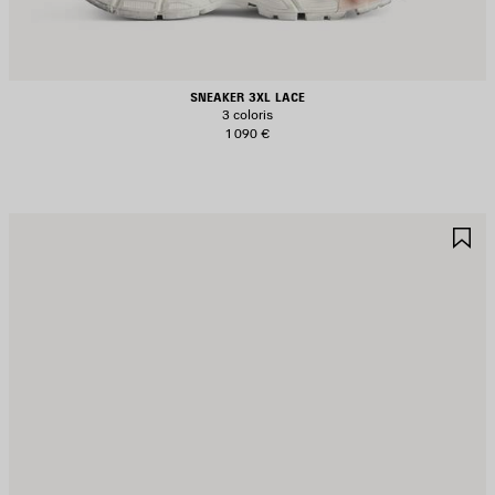
SNEAKER 3XL LACE
3 coloris
1 090 €
JOUTER
A
UX
A
AVORIS
F