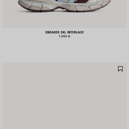
SNEAKER 3XL INTERLACE
1 090 €
JOUTER
A
UX
A
AVORIS
F