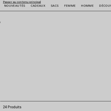
Passer au contenu principal
NOUVEAUTÉS
CADEAUX
SACS
FEMME
HOMME
DÉCOU
fermer la bannière
er
er
er
er
er
er
24 Produits