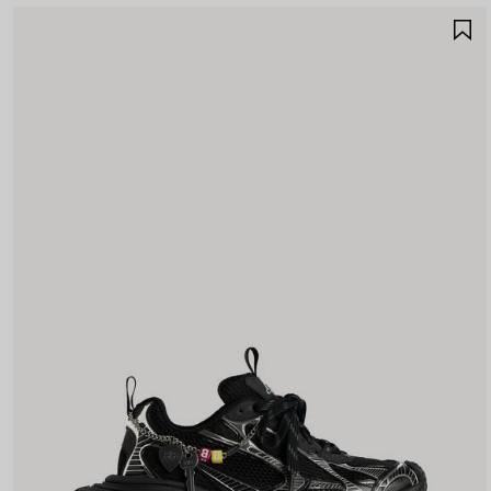
A
A
F