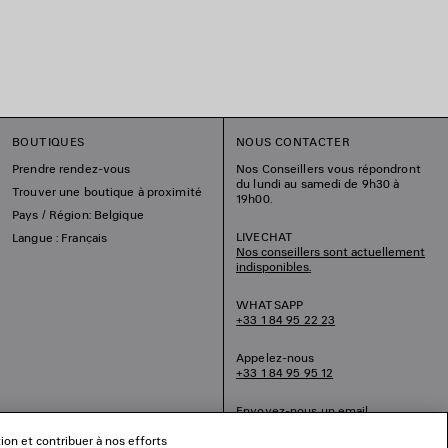
BOUTIQUES
NOUS CONTACTER
Prendre rendez-vous
Nos Conseillers vous répondront
du lundi au samedi de 9h30 à
Trouver une boutique à proximité
19h00.
Pays / Région: Belgique
LIVECHAT
Langue : Français
Nos conseillers sont actuellement
indisponibles.
WHATSAPP
+33 1 84 95 22 23
Appelez-nous
+33 1 84 95 95 12
Envoyez-nous un email
tion et contribuer à nos efforts