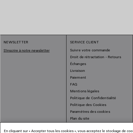
1
NEWSLETTER
SERVICE CLIENT
2
Suivre votre commande
S'inscrire à notre newsletter
Droit de rétractation - Retours
Échanges
Livraison
Paiement
FAQ
Mentions légales
Politique de Confidentialité
Politique des Cookies
Paramètres des cookies
Plan du site
En cliquant sur « Accepter tous les cookies », vous acceptez le stockage de cooki