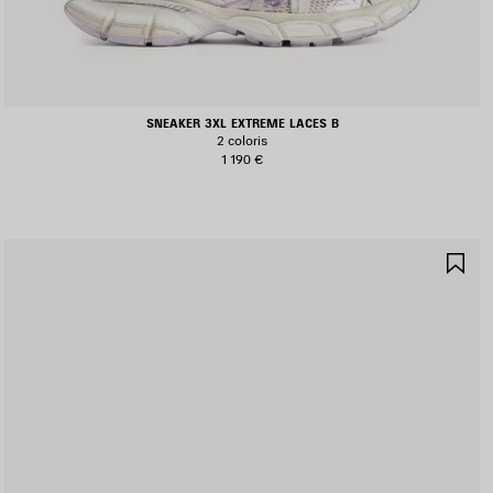
SNEAKER 3XL EXTREME LACES B
2 coloris
1 190 €
JOUTER
AJ
UX
AU
AVORIS
FA