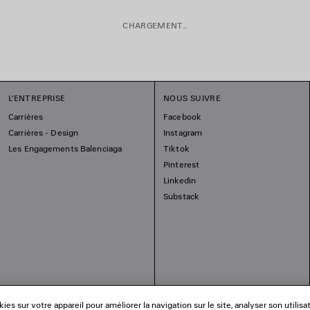
CHARGEMENT...
L'ENTREPRISE
NOUS SUIVRE
Carrières
Facebook
Carrières - Design
Instagram
Les Engagements Balenciaga
Tiktok
Pinterest
Linkedin
Substack
es sur votre appareil pour améliorer la navigation sur le site, analyser son utilisa