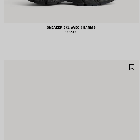
SNEAKER 3XL AVEC CHARMS
1 090 €
A
A
F