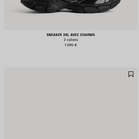
SNEAKER 3XL AVEC CHARMS
2 coloris
1 090 €
A
A
F