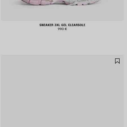
SNEAKER 3XL GEL CLEARSOLE
990 €
JOUTER
AJ
UX
AU
AVORIS
FA