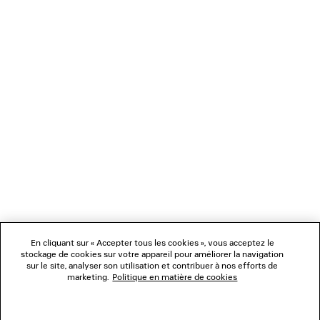
bancaire (Visa, Mastercard et American Express), Apple Pay, Klarna ou Paypal.
NEWSLETTER
SERVICE CLIENT
L'ENTREPRISE
NOUS SUIVRE
BOUTIQUES
En cliquant sur « Accepter tous les cookies », vous acceptez le
stockage de cookies sur votre appareil pour améliorer la navigation
sur le site, analyser son utilisation et contribuer à nos efforts de
marketing.
Politique en matière de cookies
NOUS CONTACTER