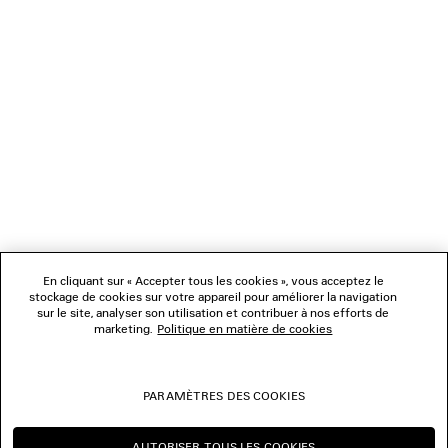
bannière pour ouvrir le lien.
NEWSLETTER
SERVICE CLIENT
L'ENTREPRISE
En cliquant sur « Accepter tous les cookies », vous acceptez le
NOUS SUIVRE
stockage de cookies sur votre appareil pour améliorer la navigation
sur le site, analyser son utilisation et contribuer à nos efforts de
marketing.
Politique en matière de cookies
BOUTIQUES
PARAMÈTRES DES COOKIES
NOUS CONTACTER
AUTORISER TOUS LES COOKIES