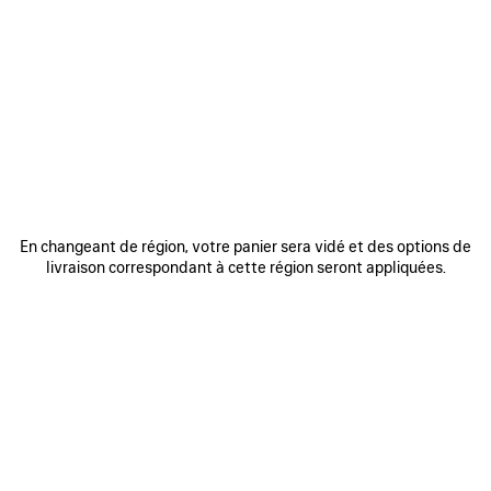
PASSEZ VOTRE SMARTPHONE
AU-DESSUS DE LA ZONE MISE
EN ÉVIDENCE
En changeant de région, votre panier sera vidé et des options de
livraison correspondant à cette région seront appliquées.
Approchez le dos de l’appareil de la puce située dans la
couture intérieure de votre produit.
S’il ne la détecte pas immédiatement, essayez de toucher
la puce avec le dos de votre appareil, de le déplacer d’un
côté à l’autre ou d’effectuer de petits cercles.
Remarques : le traitement des informations NFC peut
prendre quelques secondes. Une bannière doit apparaître
en haut de l’écran de votre appareil. Appuyez sur la