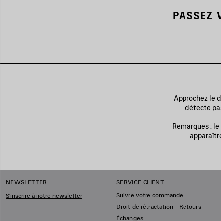
PASSEZ 
Approchez le do
détecte pas
Remarques : le
apparaître
NEWSLETTER
SERVICE CLIENT
Suivre votre commande
S'inscrire à notre newsletter
Droit de rétractation - Retours
Échanges