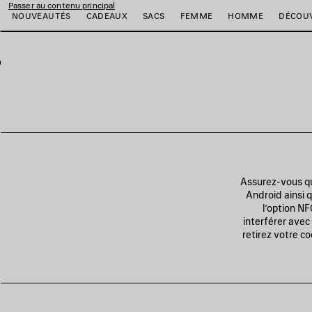
Passer au contenu principal
NOUVEAUTÉS
CADEAUX
SACS
FEMME
HOMME
DÉCOU
er
er
er
er
er
er
Assurez-vous qu
Android ainsi q
l’option N
interférer avec 
retirez votre c