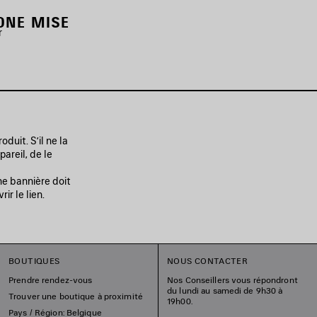
ONE MISE
r
duit. S’il ne la
areil, de le
e bannière doit
ir le lien.
BOUTIQUES
NOUS CONTACTER
Prendre rendez-vous
Nos Conseillers vous répondront
du lundi au samedi de 9h30 à
Trouver une boutique à proximité
19h00.
Pays / Région: Belgique